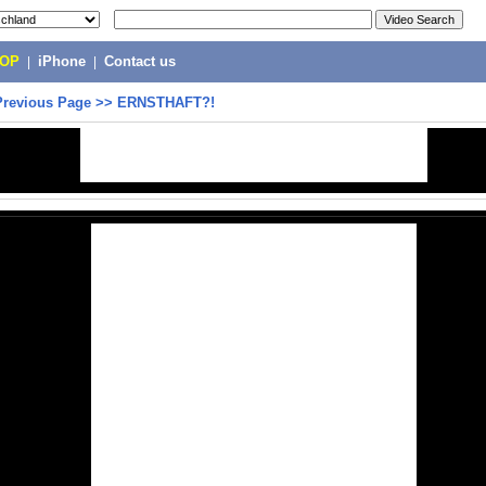
POP
|
iPhone
|
Contact us
Previous Page
>>
ERNSTHAFT?!