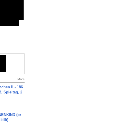
More
chen II - 186
. Spieltag, 2
ENKIND (pr
killt)