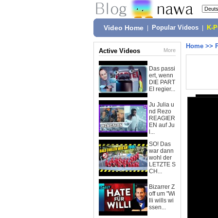
Video Home
|
Popular Videos
|
K-
Home
>>
Active Videos
More
Das passi
ert, wenn
DIE PART
EI regier...
Ju Julia u
nd Rezo
REAGIER
EN auf Ju
l...
SO! Das
war dann
wohl der
LETZTE S
CH...
Bizarrer Z
off um "Wi
lli wills wi
ssen...