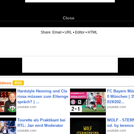
Close
6
Share:
Email
•
URL
•
Editor
•
HTML
Videos
Hardstyle Henning und Cla
FC Bayern Mün
rissa müssen zum Elternge
0 München | 35
spräch? | ...
019/202...
youtube.com
youtube.com
Tourette als Praktikant bei
WOLF - STERN
RTL: Jan wird Moderator
od. by terence.
youtube.com
youtube.com