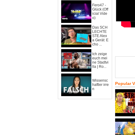
Fero47 -
Glück (Off
icial Vide
o)
Das SCH
LECHTE
STE Alex
a Gerät: E
cho ...
Ich zeige
euch mei
ne Stadtvi
lla | Ro...
Wissensc
Popular 
haftler irre
n