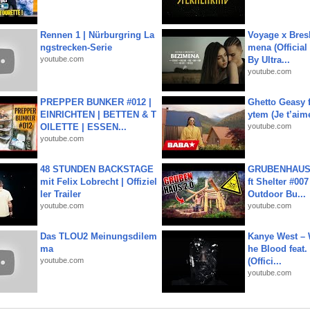
Rennen 1 | Nürburgring La
Voyage x Bresk
ngstrecken-Serie
mena (Official
youtube.com
By Ultra...
youtube.com
PREPPER BUNKER #012 |
Ghetto Geasy f
EINRICHTEN | BETTEN & T
ytem (Je t’aim
OILETTE | ESSEN...
youtube.com
youtube.com
48 STUNDEN BACKSTAGE
GRUBENHAUS 
mit Felix Lobrecht | Offiziel
ft Shelter #007
ler Trailer
Outdoor Bu...
youtube.com
youtube.com
Das TLOU2 Meinungsdilem
Kanye West – 
ma
he Blood feat.
youtube.com
(Offici...
youtube.com