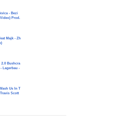
vica - Bezi
 Video) Prod.
eat Majk - Zh
e)
2.0 Bushcra
 - Lagerbau -
Wash Us In T
 Travis Scott