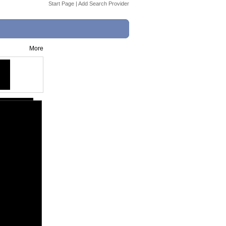
Start Page
|
Add Search Provider
More