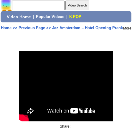
Video Home
|
Popular Videos
|
K-POP
Home
>>
Previous Page
>>
Jaz Amsterdam – Hotel Opening Prank
More
Share: