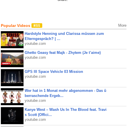
Popular Videos
More
Hardstyle Henning und Clarissa müssen zum
Elterngespräch? | ...
youtube.com
Ghetto Geasy feat Majk - Zhytem (Je t’aime)
youtube.com
GPS III Space Vehicle 03 Mission
youtube.com
Wer hat in 1 Monat mehr abgenommen - Das ü
berraschende Ergeb...
youtube.com
Kanye West – Wash Us In The Blood feat. Travi
s Scott (Offici...
youtube.com