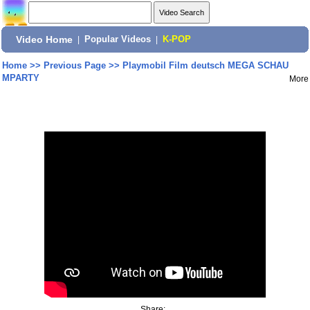
Video Home
|
Popular Videos
|
K-POP
Home
>>
Previous Page
>>
Playmobil Film deutsch MEGA SCHAU
MPARTY
More
Share: