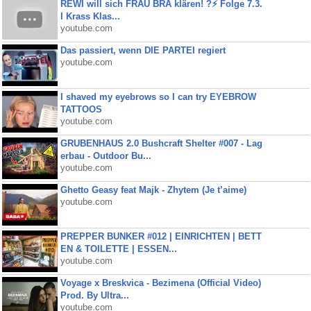
REWI will sich FRAU BRA klären! ?⚡️ Folge 7.3.
I Krass Klas...
youtube.com
Das passiert, wenn DIE PARTEI regiert
youtube.com
I shaved my eyebrows so I can try EYEBROW
TATTOOS
youtube.com
GRUBENHAUS 2.0 Bushcraft Shelter #007 - Lag
erbau - Outdoor Bu...
youtube.com
Ghetto Geasy feat Majk - Zhytem (Je t’aime)
youtube.com
PREPPER BUNKER #012 | EINRICHTEN | BETT
EN & TOILETTE | ESSEN...
youtube.com
Voyage x Breskvica - Bezimena (Official Video)
Prod. By Ultra...
youtube.com