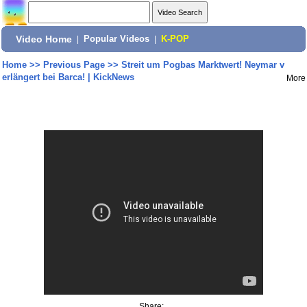
Video Home
|
Popular Videos
|
K-POP
Home
>>
Previous Page
>>
Streit um Pogbas Marktwert! Neymar v
erlängert bei Barca! | KickNews
More
Share: