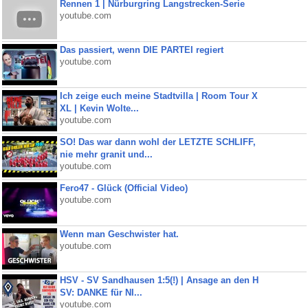
Rennen 1 | Nürburgring Langstrecken-Serie
youtube.com
Das passiert, wenn DIE PARTEI regiert
youtube.com
Ich zeige euch meine Stadtvilla | Room Tour X
XL | Kevin Wolte...
youtube.com
SO! Das war dann wohl der LETZTE SCHLIFF,
nie mehr granit und...
youtube.com
Fero47 - Glück (Official Video)
youtube.com
Wenn man Geschwister hat.
youtube.com
HSV - SV Sandhausen 1:5(!) | Ansage an den H
SV: DANKE für NI...
youtube.com