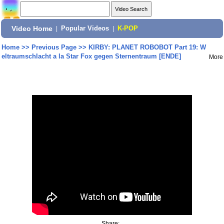
Video Home
|
Popular Videos
|
K-POP
Home
>>
Previous Page
>>
KIRBY: PLANET ROBOBOT Part 19: W
eltraumschlacht a la Star Fox gegen Sternentraum [ENDE]
More
Share: