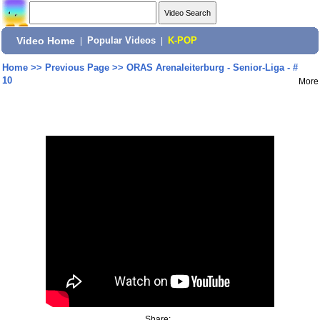
Video Home
|
Popular Videos
|
K-POP
Home
>>
Previous Page
>>
ORAS Arenaleiterburg - Senior-Liga - #
10
More
Share: