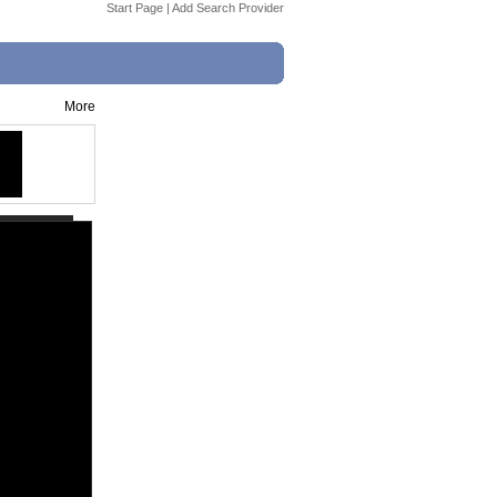
Start Page
|
Add Search Provider
More