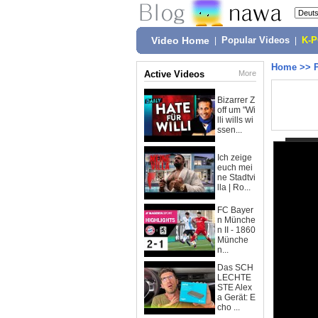
Video Home
|
Popular Videos
|
K-
Home
>>
Active Videos
More
Bizarrer Z
off um "Wi
lli wills wi
ssen...
Ich zeige
euch mei
ne Stadtvi
lla | Ro...
FC Bayer
n Münche
n II - 1860
Münche
n...
Das SCH
LECHTE
STE Alex
a Gerät: E
cho ...