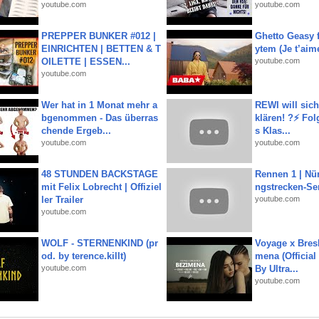
youtube.com
youtube.com
PREPPER BUNKER #012 |
Ghetto Geasy f
EINRICHTEN | BETTEN & T
ytem (Je t’aim
OILETTE | ESSEN...
youtube.com
youtube.com
Wer hat in 1 Monat mehr a
REWI will si
bgenommen - Das überras
klären! ?⚡️ Fol
chende Ergeb...
s Klas...
youtube.com
youtube.com
48 STUNDEN BACKSTAGE
Rennen 1 | Nü
mit Felix Lobrecht | Offiziel
ngstrecken-Se
ler Trailer
youtube.com
youtube.com
WOLF - STERNENKIND (pr
Voyage x Bresk
od. by terence.killt)
mena (Official
youtube.com
By Ultra...
youtube.com