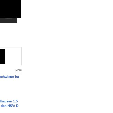
More
chwister ha
dhausen 1:5
n den HSV: D