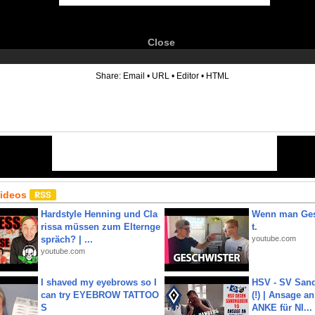
Close
6
Share:
Email
•
URL
•
Editor
•
HTML
Videos
Hardstyle Henning und Cla
Wenn man Ges
rissa müssen zum Elternge
t.
spräch? | ...
youtube.com
youtube.com
I shaved my eyebrows so I
HSV - SV San
can try EYEBROW TATTOO
(!) | Ansage a
S
ANKE für NI...