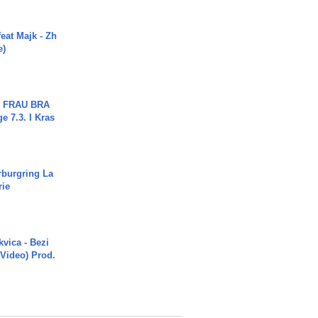
eat Majk - Zh
e)
ch FRAU BRA
ge 7.3. I Kras
rburgring La
rie
vica - Bezi
 Video) Prod.