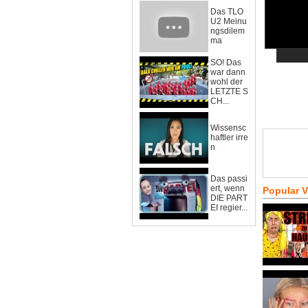
Das TLO
U2 Meinu
ngsdilem
ma
SO! Das
war dann
wohl der
LETZTE S
CH...
Wissensc
haftler irre
n
Das passi
ert, wenn
Popular 
DIE PART
EI regier...