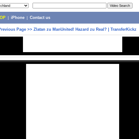
POP
|
iPhone
|
Contact us
Previous Page
>>
Zlatan zu ManUnited! Hazard zu Real? | TransferKickz