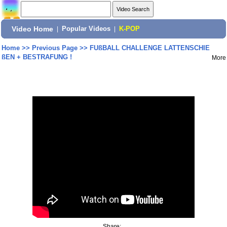
Video Home
|
Popular Videos
|
K-POP
Home
>>
Previous Page
>>
FUßBALL CHALLENGE LATTENSCHIE
ßEN + BESTRAFUNG !
More
Share: