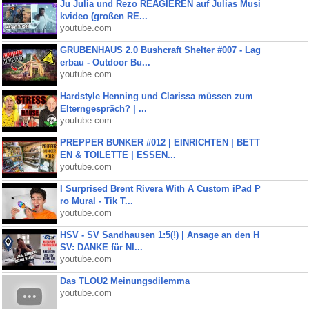
Ju Julia und Rezo REAGIEREN auf Julias Musi
kvideo (großen RE...
youtube.com
GRUBENHAUS 2.0 Bushcraft Shelter #007 - Lag
erbau - Outdoor Bu...
youtube.com
Hardstyle Henning und Clarissa müssen zum
Elterngespräch? | ...
youtube.com
PREPPER BUNKER #012 | EINRICHTEN | BETT
EN & TOILETTE | ESSEN...
youtube.com
I Surprised Brent Rivera With A Custom iPad P
ro Mural - Tik T...
youtube.com
HSV - SV Sandhausen 1:5(!) | Ansage an den H
SV: DANKE für NI...
youtube.com
Das TLOU2 Meinungsdilemma
youtube.com