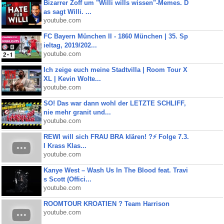
Bizarrer Zoff um "Willi wills wissen"-Memes. D
as sagt Willi. ...
youtube.com
FC Bayern München II - 1860 München | 35. Sp
ieltag, 2019/202...
youtube.com
Ich zeige euch meine Stadtvilla | Room Tour X
XL | Kevin Wolte...
youtube.com
SO! Das war dann wohl der LETZTE SCHLIFF,
nie mehr granit und...
youtube.com
REWI will sich FRAU BRA klären! ?⚡️ Folge 7.3.
I Krass Klas...
youtube.com
Kanye West – Wash Us In The Blood feat. Travi
s Scott (Offici...
youtube.com
ROOMTOUR KROATIEN ? Team Harrison
youtube.com