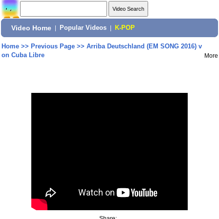
Video Home
|
Popular Videos
|
K-POP
Home
>>
Previous Page
>>
Arriba Deutschland (EM SONG 2016) v
on Cuba Libre
More
Share: