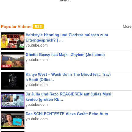
Popular Videos
More
Hardstyle Henning und Clarissa müssen zum
Elterngespräch? | ...
youtube.com
Ghetto Geasy feat Majk - Zhytem (Je t’aime)
youtube.com
Kanye West – Wash Us In The Blood feat. Travi
s Scott (Offici...
youtube.com
Ju Julia und Rezo REAGIEREN auf Julias Musi
kvideo (großen RE...
youtube.com
Das SCHLECHTESTE Alexa Gerät: Echo Auto
youtube.com