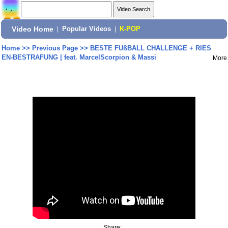
Video Home
|
Popular Videos
|
K-POP
Home
>>
Previous Page
>>
BESTE FUßBALL CHALLENGE + RIES
EN-BESTRAFUNG | feat. MarcelScorpion & Massi
More
Share: