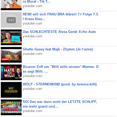
ro Mural - Tik T...
youtube.com
REWI will sich FRAU BRA klären! ?⚡️ Folge 7.3.
I Krass Klas...
youtube.com
Das SCHLECHTESTE Alexa Gerät: Echo Auto
youtube.com
Ghetto Geasy feat Majk - Zhytem (Je t’aime)
youtube.com
Bizarrer Zoff um "Willi wills wissen"-Memes. D
as sagt Willi. ...
youtube.com
WOLF - STERNENKIND (prod. by terence.killt)
youtube.com
SO! Das war dann wohl der LETZTE SCHLIFF,
nie mehr granit und...
youtube.com