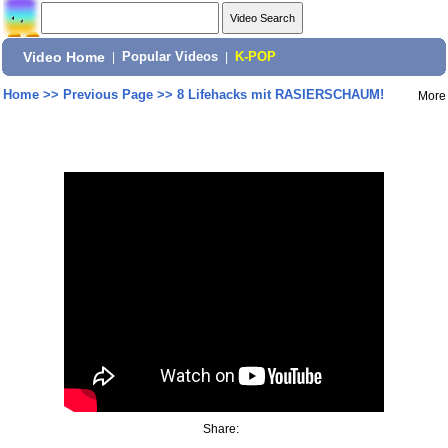
Video Home
|
Popular Videos
|
K-POP
Home
>>
Previous Page
>>
8 Lifehacks mit RASIERSCHAUM!
More
Share: