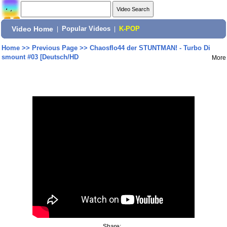
Video Home
|
Popular Videos
|
K-POP
Home
>>
Previous Page
>>
Chaosflo44 der STUNTMAN! - Turbo Di
smount #03 [Deutsch/HD
More
Share: