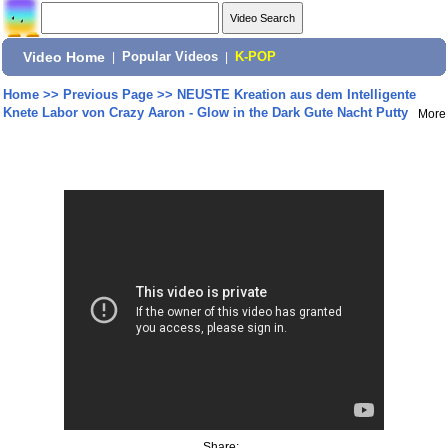
Video Home
|
Popular Videos
|
K-POP
Home
>>
Previous Page
>>
NEUSTE Kreation aus dem Intelligente
Knete Labor von Crazy Aaron - Glow in the Dark Gute Nacht Putty
More
Share: