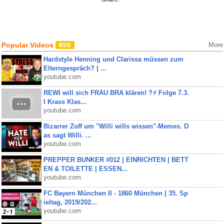
Popular Videos
More
Hardstyle Henning und Clarissa müssen zum
Elterngespräch? | ...
youtube.com
REWI will sich FRAU BRA klären! ?⚡️ Folge 7.3.
I Krass Klas...
youtube.com
Bizarrer Zoff um "Willi wills wissen"-Memes. D
as sagt Willi. ...
youtube.com
PREPPER BUNKER #012 | EINRICHTEN | BETT
EN & TOILETTE | ESSEN...
youtube.com
FC Bayern München II - 1860 München | 35. Sp
ieltag, 2019/202...
youtube.com