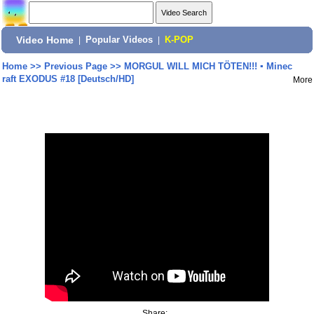
Video Home
|
Popular Videos
|
K-POP
Home
>>
Previous Page
>>
MORGUL WILL MICH TÖTEN!!! ▪ Minec
raft EXODUS #18 [Deutsch/HD]
More
Share: