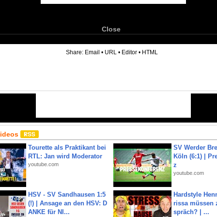
Close
6
Share:
Email
•
URL
•
Editor
•
HTML
Videos
Tourette als Praktikant bei
SV Werder Bre
RTL: Jan wird Moderator
Köln (6:1) | P
youtube.com
z
youtube.com
HSV - SV Sandhausen 1:5
Hardstyle Hen
(!) | Ansage an den HSV: D
rissa müssen 
ANKE für NI...
spräch? | ...