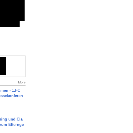
More
men - 1.FC
ressekonferen
ning und Cla
zum Elternge