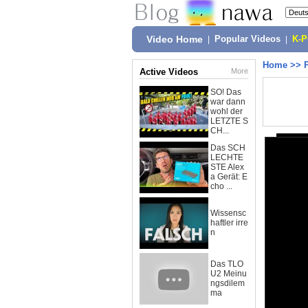
Video Home
|
Popular Videos
|
K-
Home
>>
Active Videos
More
SO! Das
war dann
wohl der
LETZTE S
CH...
Das SCH
LECHTE
STE Alex
a Gerät: E
cho ...
Wissensc
haftler irre
n
Das TLO
U2 Meinu
ngsdilem
ma