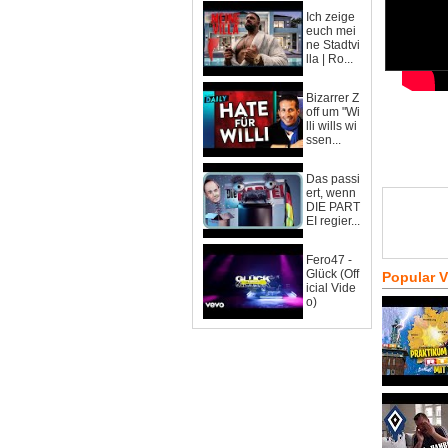
Ich zeige
euch mei
ne Stadtvi
lla | Ro...
Bizarrer Z
off um "Wi
lli wills wi
ssen...
Das passi
ert, wenn
DIE PART
EI regier...
Fero47 -
Glück (Off
Popular 
icial Vide
o)