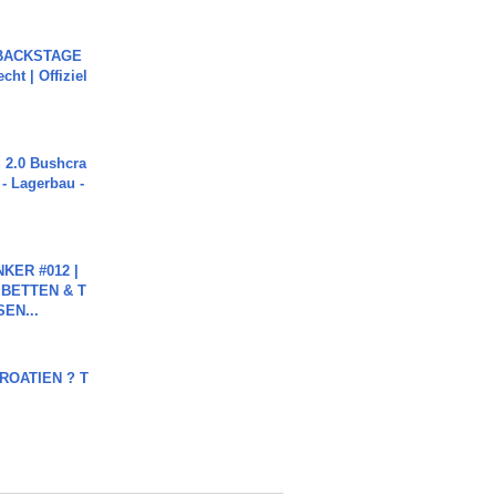
 BACKSTAGE
cht | Offiziel
2.0 Bushcra
 - Lagerbau -
KER #012 |
 BETTEN & T
SEN...
OATIEN ? T