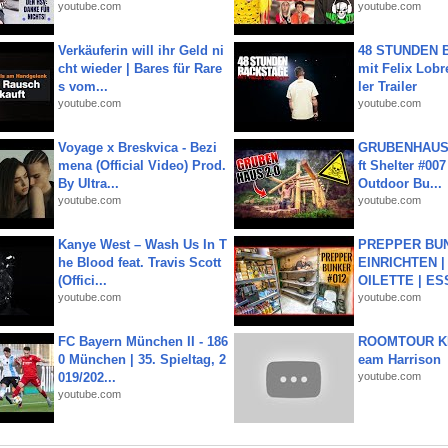
youtube.com
youtube.com
Verkäuferin will ihr Geld ni
48 STUNDEN
cht wieder | Bares für Rare
mit Felix Lobre
s vom...
ler Trailer
youtube.com
youtube.com
Voyage x Breskvica - Bezi
GRUBENHAUS 
mena (Official Video) Prod.
ft Shelter #007
By Ultra...
Outdoor Bu...
youtube.com
youtube.com
Kanye West – Wash Us In T
PREPPER BUN
he Blood feat. Travis Scott
EINRICHTEN |
(Offici...
OILETTE | ES
youtube.com
youtube.com
FC Bayern München II - 186
ROOMTOUR KR
0 München | 35. Spieltag, 2
eam Harrison
019/202...
youtube.com
youtube.com