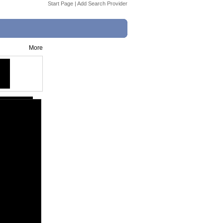
Start Page
|
Add Search Provider
More