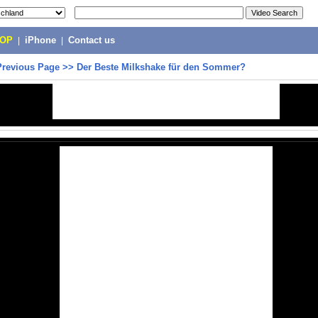
POP
|
iPhone
|
Contact us
Previous Page
>>
Der Beste Milkshake für den Sommer?