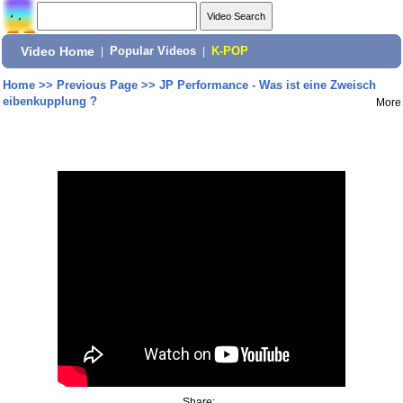
Video Home
|
Popular Videos
|
K-POP
Home
>>
Previous Page
>>
JP Performance - Was ist eine Zweisch
eibenkupplung ?
More
Share: