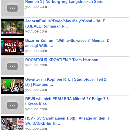
Rennen 1 | Nürburgring Langstrecken-Serie
youtube.com
Jador❤️Emilia?Dodo?Jay Maly?Costi - JALE
(DJEALE Romanian R...
youtube.com
Bizarrer Zoff um "Willi wills wissen"-Memes. D
as sagt Willi. ...
youtube.com
ROOMTOUR KROATIEN ? Team Harrison
youtube.com
Gewitter im Kopf bei RTL | Studiotour | Teil 2
(2) | Raw and ...
youtube.com
REWI will sich FRAU BRA klären! ?⚡️ Folge 7.3.
I Krass Klas...
youtube.com
HSV - SV Sandhausen 1:5(!) | Ansage an den H
SV: DANKE für NI...
youtube.com