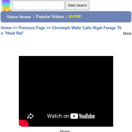
Video Home
|
Popular Videos
|
K-POP
Home
>>
Previous Page
>>
Christoph Waltz Calls Nigel Farage Th
e "Head Rat"
More
Share: