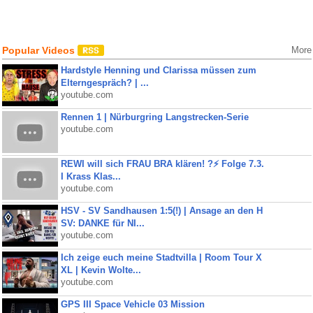
Popular Videos
More
Hardstyle Henning und Clarissa müssen zum
Elterngespräch? | ...
youtube.com
Rennen 1 | Nürburgring Langstrecken-Serie
youtube.com
REWI will sich FRAU BRA klären! ?⚡️ Folge 7.3.
I Krass Klas...
youtube.com
HSV - SV Sandhausen 1:5(!) | Ansage an den H
SV: DANKE für NI...
youtube.com
Ich zeige euch meine Stadtvilla | Room Tour X
XL | Kevin Wolte...
youtube.com
GPS III Space Vehicle 03 Mission