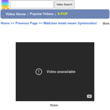
Video Home
|
Popular Videos
|
K-POP
Home
>>
Previous Page
>>
Mädchen testet neuen Spielmodus!
More
Share: