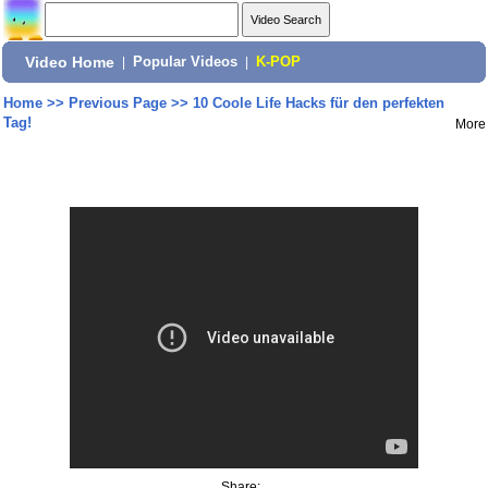
Video Home
|
Popular Videos
|
K-POP
Home
>>
Previous Page
>>
10 Coole Life Hacks für den perfekten
Tag!
More
Share: