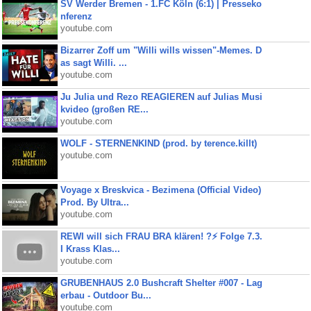
SV Werder Bremen - 1.FC Köln (6:1) | Presseko
nferenz
youtube.com
Bizarrer Zoff um "Willi wills wissen"-Memes. D
as sagt Willi. ...
youtube.com
Ju Julia und Rezo REAGIEREN auf Julias Musi
kvideo (großen RE...
youtube.com
WOLF - STERNENKIND (prod. by terence.killt)
youtube.com
Voyage x Breskvica - Bezimena (Official Video)
Prod. By Ultra...
youtube.com
REWI will sich FRAU BRA klären! ?⚡️ Folge 7.3.
I Krass Klas...
youtube.com
GRUBENHAUS 2.0 Bushcraft Shelter #007 - Lag
erbau - Outdoor Bu...
youtube.com