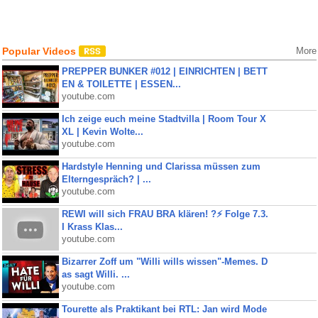
Popular Videos
More
PREPPER BUNKER #012 | EINRICHTEN | BETT
EN & TOILETTE | ESSEN...
youtube.com
Ich zeige euch meine Stadtvilla | Room Tour X
XL | Kevin Wolte...
youtube.com
Hardstyle Henning und Clarissa müssen zum
Elterngespräch? | ...
youtube.com
REWI will sich FRAU BRA klären! ?⚡️ Folge 7.3.
I Krass Klas...
youtube.com
Bizarrer Zoff um "Willi wills wissen"-Memes. D
as sagt Willi. ...
youtube.com
Tourette als Praktikant bei RTL: Jan wird Mode