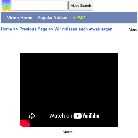
Video Home
|
Popular Videos
|
K-POP
Home
>>
Previous Page
>>
Wir müssen euch etwas sagen.
More
Share: