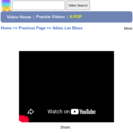
Video Home
|
Popular Videos
|
K-POP
Home
>>
Previous Page
>>
Adieu Les Bleus
More
Share: