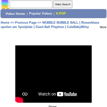
Video Home
|
Popular Videos
|
K-POP
Home
>>
Previous Page
>>
WUBBLE BUBBLE BALL | Riesenblase
spielen am Spielplatz | Giant Ball Playtime | CuteBabyMiley
More
Share: