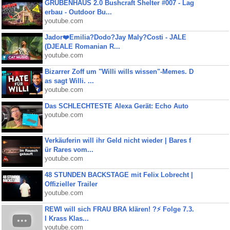
GRUBENHAUS 2.0 Bushcraft Shelter #007 - Lag
erbau - Outdoor Bu...
youtube.com
Jador❤️Emilia?Dodo?Jay Maly?Costi - JALE
(DJEALE Romanian R...
youtube.com
Bizarrer Zoff um "Willi wills wissen"-Memes. D
as sagt Willi. ...
youtube.com
Das SCHLECHTESTE Alexa Gerät: Echo Auto
youtube.com
Verkäuferin will ihr Geld nicht wieder | Bares f
ür Rares vom...
youtube.com
48 STUNDEN BACKSTAGE mit Felix Lobrecht |
Offizieller Trailer
youtube.com
REWI will sich FRAU BRA klären! ?⚡️ Folge 7.3.
I Krass Klas...
youtube.com