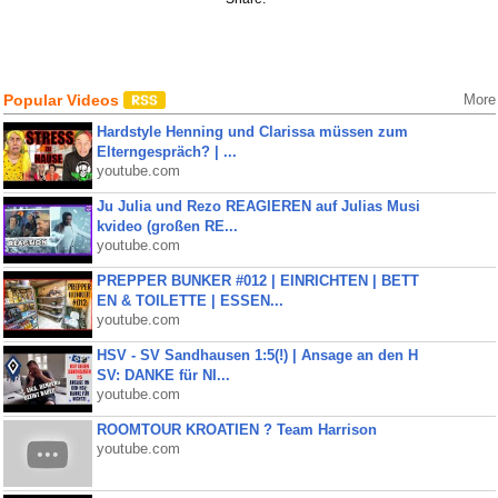
Popular Videos
More
Hardstyle Henning und Clarissa müssen zum
Elterngespräch? | ...
youtube.com
Ju Julia und Rezo REAGIEREN auf Julias Musi
kvideo (großen RE...
youtube.com
PREPPER BUNKER #012 | EINRICHTEN | BETT
EN & TOILETTE | ESSEN...
youtube.com
HSV - SV Sandhausen 1:5(!) | Ansage an den H
SV: DANKE für NI...
youtube.com
ROOMTOUR KROATIEN ? Team Harrison
youtube.com