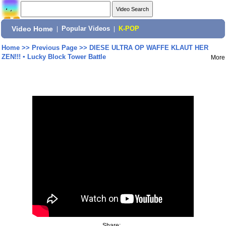
Video Home
|
Popular Videos
|
K-POP
Home
>>
Previous Page
>>
DIESE ULTRA OP WAFFE KLAUT HER
ZEN!!! ▪ Lucky Block Tower Battle
More
Share: