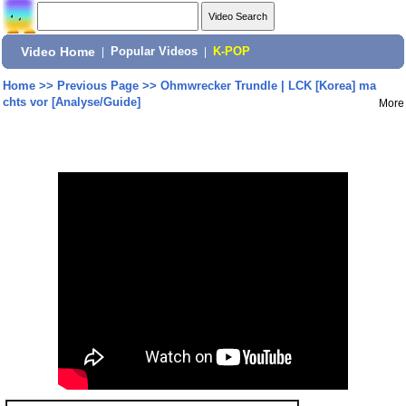
Video Home
|
Popular Videos
|
K-POP
Home
>>
Previous Page
>>
Ohmwrecker Trundle | LCK [Korea] ma
chts vor [Analyse/Guide]
More
Share: