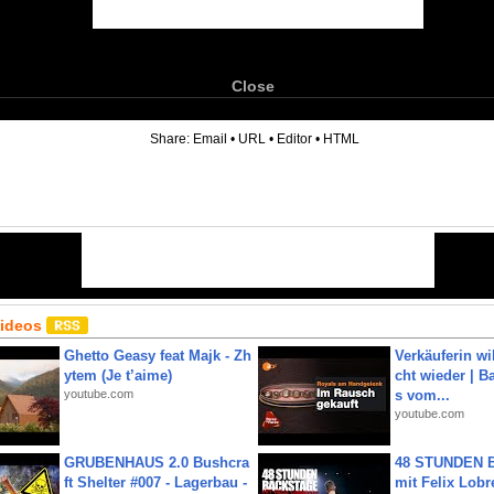
Close
6
Share:
Email
•
URL
•
Editor
•
HTML
Videos
Ghetto Geasy feat Majk - Zh
Verkäuferin wil
ytem (Je t’aime)
cht wieder | B
youtube.com
s vom...
youtube.com
GRUBENHAUS 2.0 Bushcra
48 STUNDEN
ft Shelter #007 - Lagerbau -
mit Felix Lobre