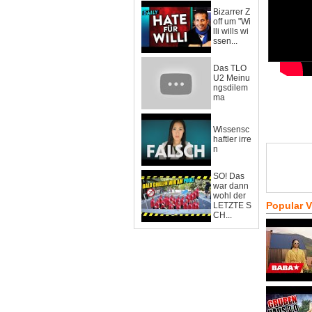
Bizarrer Z
off um "Wi
lli wills wi
ssen...
Das TLO
U2 Meinu
ngsdilem
ma
Wissensc
haftler irre
n
SO! Das
war dann
wohl der
Popular 
LETZTE S
CH...