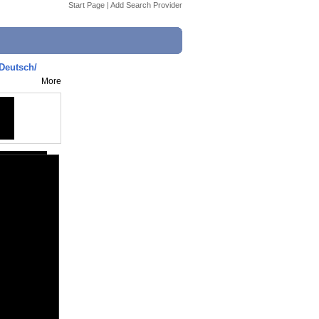
Start Page
|
Add Search Provider
Deutsch/
More