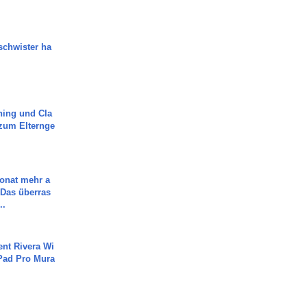
chwister ha
ning und Cla
zum Elternge
Monat mehr a
Das überras
..
ent Rivera Wi
Pad Pro Mura