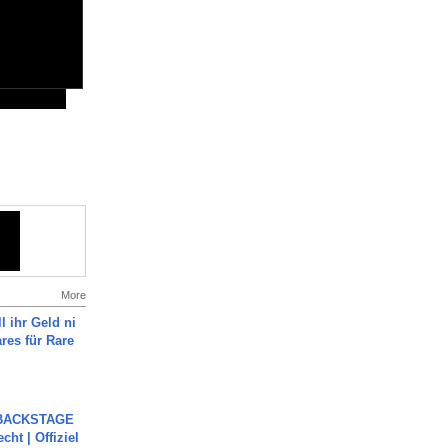
More
l ihr Geld ni
ares für Rare
 BACKSTAGE
cht | Offiziel