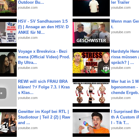
Outdoor Bu...
ler Trailer
youtube.com
youtube.com
HSV - SV Sandhausen 1:5
Wenn man Ges
(!) | Ansage an den HSV: D
t.
ANKE für NI...
youtube.com
youtube.com
Voyage x Breskvica - Bezi
Hardstyle Hen
mena (Official Video) Prod.
rissa müssen 
By Ultra...
spräch? | ...
youtube.com
youtube.com
REWI will sich FRAU BRA
Wer hat in 1 
klären! ?⚡️ Folge 7.3. I Kras
bgenommen - 
s Klas...
chende Ergeb.
youtube.com
youtube.com
Gewitter im Kopf bei RTL |
I Surprised Br
Studiotour | Teil 2 (2) | Raw
th A Custom i
and ...
l - Tik T...
youtube.com
youtube.com