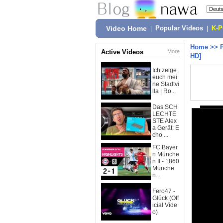
Video Home
|
Popular Videos
|
K-
Home
>>
Active Videos
More
HD]
Ich zeige
euch mei
ne Stadtvi
lla | Ro...
Das SCH
LECHTE
STE Alex
a Gerät: E
cho ...
FC Bayer
n Münche
n II - 1860
Münche
n...
Fero47 -
Glück (Off
icial Vide
o)