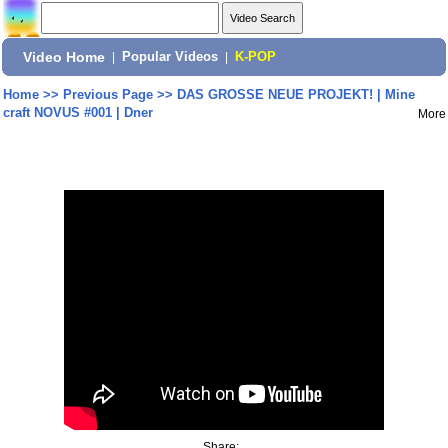
Video Home
|
Popular Videos
|
K-POP
Home
>>
Previous Page
>>
DAS GROSSE NEUE PROJEKT! | Mine
craft NOVUS #001 | Dner
More
Share: