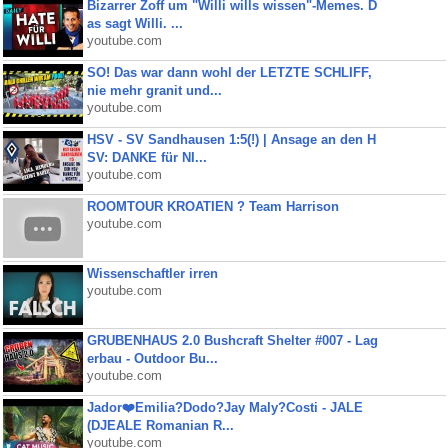
Bizarrer Zoff um "Willi wills wissen"-Memes. D
as sagt Willi. ...
youtube.com
SO! Das war dann wohl der LETZTE SCHLIFF,
nie mehr granit und...
youtube.com
HSV - SV Sandhausen 1:5(!) | Ansage an den H
SV: DANKE für NI...
youtube.com
ROOMTOUR KROATIEN ? Team Harrison
youtube.com
Wissenschaftler irren
youtube.com
GRUBENHAUS 2.0 Bushcraft Shelter #007 - Lag
erbau - Outdoor Bu...
youtube.com
Jador❤️Emilia?Dodo?Jay Maly?Costi - JALE
(DJEALE Romanian R...
youtube.com