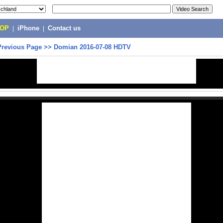
POP
|
iPhone
|
Contact us
Previous Page
>>
Domian 2016-07-08 HDTV