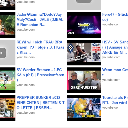
youtube.com
Jador❤️Emilia?Dodo?Jay
Fero47 - Glück 
Maly?Costi - JALE (DJEAL
eo)
E Romanian R...
youtube.com
youtube.com
REWI will sich FRAU BRA
HSV - SV San
klären! ?⚡️ Folge 7.3. I Kras
(!) | Ansage a
s Klas...
ANKE für NI...
youtube.com
youtube.com
SV Werder Bremen - 1.FC
Wenn man Ges
Köln (6:1) | Pressekonferen
t.
z
youtube.com
youtube.com
PREPPER BUNKER #012 |
Tourette als Pr
EINRICHTEN | BETTEN & T
RTL: Jan wird
OILETTE | ESSEN...
youtube.com
youtube.com