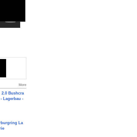
More
2.0 Bushcra
 - Lagerbau -
rburgring La
rie