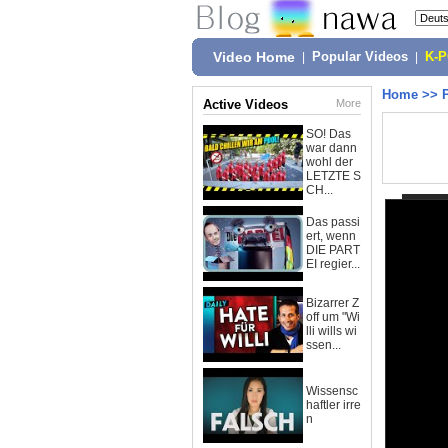
Video Home
|
Popular Videos
|
K-
Home
>>
Active Videos
More
SO! Das
war dann
wohl der
LETZTE S
CH...
Das passi
ert, wenn
DIE PART
EI regier...
Bizarrer Z
off um "Wi
lli wills wi
ssen...
Wissensc
haftler irre
n