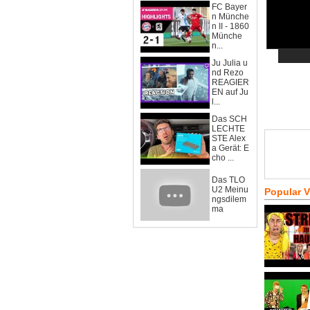
FC Bayer
n Münche
n II - 1860
Münche
n...
Ju Julia u
nd Rezo
REAGIER
EN auf Ju
l...
Das SCH
LECHTE
STE Alex
a Gerät: E
cho ...
Das TLO
U2 Meinu
Popular 
ngsdilem
ma