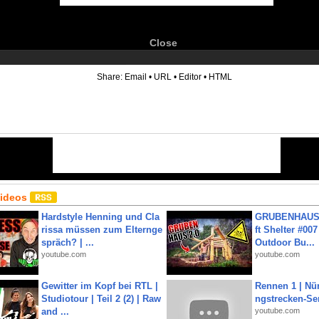
Close
6
Share:
Email
•
URL
•
Editor
•
HTML
Videos
Hardstyle Henning und Cla
GRUBENHAUS 
rissa müssen zum Elternge
ft Shelter #007
spräch? | ...
Outdoor Bu...
youtube.com
youtube.com
Gewitter im Kopf bei RTL |
Rennen 1 | Nü
Studiotour | Teil 2 (2) | Raw
ngstrecken-Se
and ...
youtube.com