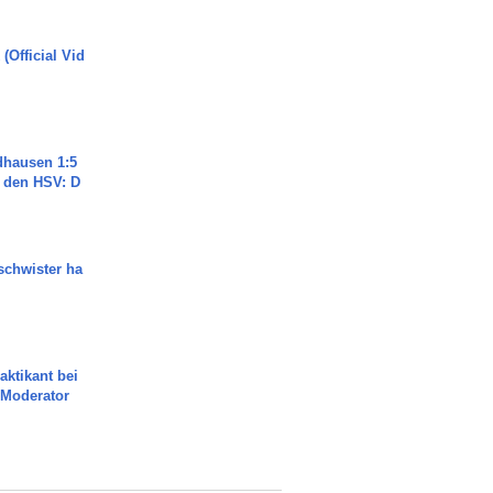
(Official Vid
dhausen 1:5
n den HSV: D
chwister ha
aktikant bei
 Moderator