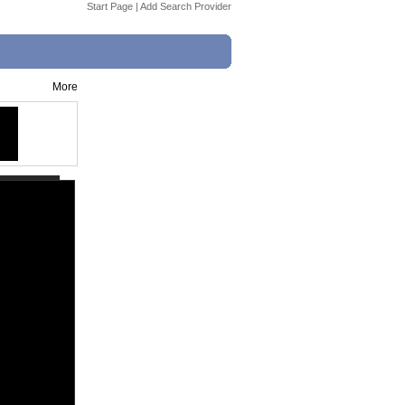
Start Page
|
Add Search Provider
More