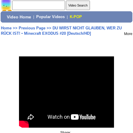
Video Home
|
Popular Videos
|
K-POP
Home
>>
Previous Page
>>
DU WIRST NICHT GLAUBEN, WER ZU
RÜCK IST! ▪ Minecraft EXODUS #20 [Deutsch/HD]
More
Share: