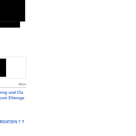
More
ning und Cla
zum Elternge
OATIEN ? T