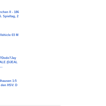
chen II - 186
. Spieltag, 2
 Vehicle 03 M
a?Dodo?Jay
JALE (DJEAL
..
dhausen 1:5
n den HSV: D