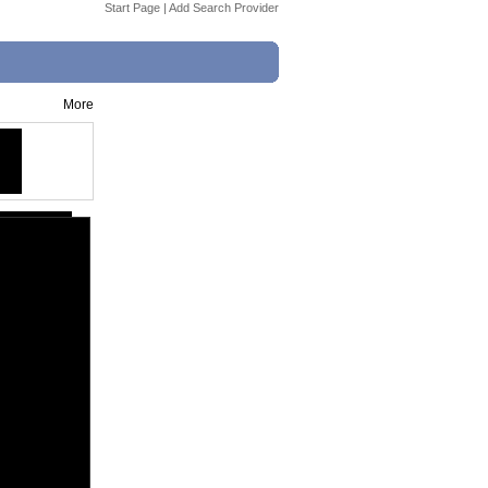
Start Page
|
Add Search Provider
More