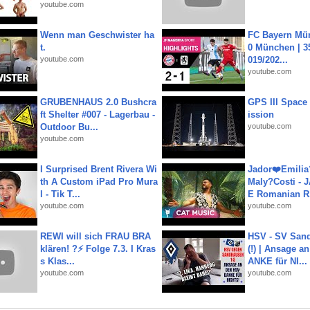
youtube.com
Wenn man Geschwister ha
FC Bayern Mün
t.
0 München | 35
youtube.com
019/202...
youtube.com
GRUBENHAUS 2.0 Bushcra
GPS III Space
ft Shelter #007 - Lagerbau -
ission
Outdoor Bu...
youtube.com
youtube.com
I Surprised Brent Rivera Wi
Jador❤️Emili
th A Custom iPad Pro Mura
Maly?Costi - 
l - Tik T...
E Romanian R.
youtube.com
youtube.com
REWI will sich FRAU BRA
HSV - SV San
klären! ?⚡️ Folge 7.3. I Kras
(!) | Ansage a
s Klas...
ANKE für NI...
youtube.com
youtube.com