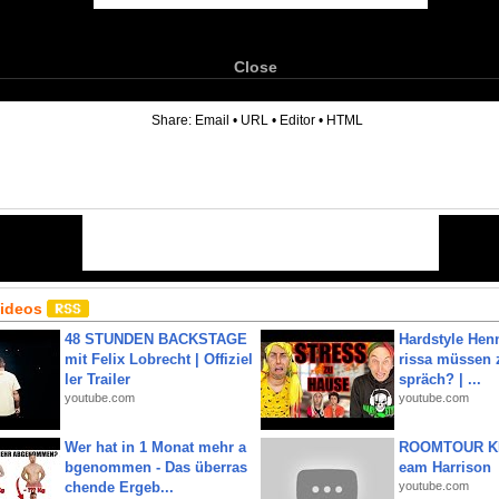
Close
6
Share:
Email
•
URL
•
Editor
•
HTML
Videos
48 STUNDEN BACKSTAGE
Hardstyle Hen
mit Felix Lobrecht | Offiziel
rissa müssen 
ler Trailer
spräch? | ...
youtube.com
youtube.com
Wer hat in 1 Monat mehr a
ROOMTOUR KR
bgenommen - Das überras
eam Harrison
chende Ergeb...
youtube.com