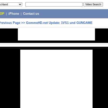
POP
|
iPhone
|
Contact us
Previous Page
>>
GommeHD.net Update: 1VS1 und GUNGAME