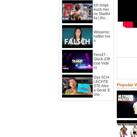
Ich zeige
euch mei
ne Stadtvi
lla | Ro...
Wissensc
haftler irre
n
Fero47 -
Glück (Off
icial Vide
o)
Das SCH
LECHTE
Popular 
STE Alex
a Gerät: E
cho ...