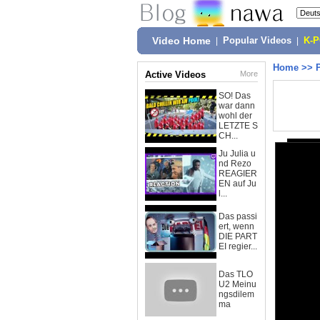
Video Home
|
Popular Videos
|
K-
Home
>>
Active Videos
More
SO! Das
war dann
wohl der
LETZTE S
CH...
Ju Julia u
nd Rezo
REAGIER
EN auf Ju
l...
Das passi
ert, wenn
DIE PART
EI regier...
Das TLO
U2 Meinu
ngsdilem
ma