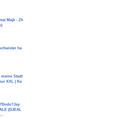
eat Majk - Zh
e)
chwister ha
h meine Stadt
our XXL | Ke
a?Dodo?Jay
JALE (DJEAL
..