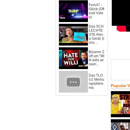
Fero47 -
Glück (Off
icial Vide
o)
Das SCH
LECHTE
STE Alex
a Gerät: E
cho ...
Bizarrer Z
off um "Wi
lli wills wi
ssen...
Das TLO
U2 Meinu
ngsdilem
Popular 
ma