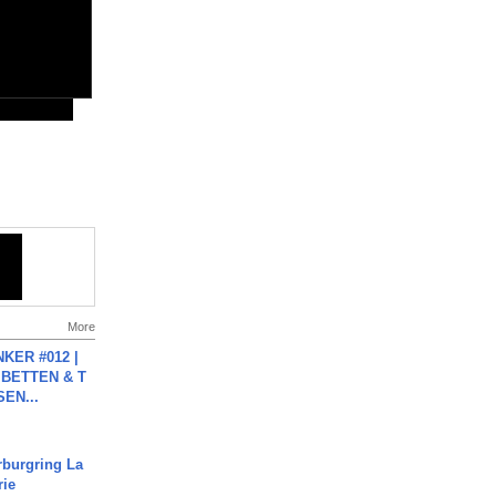
More
KER #012 |
 BETTEN & T
SEN...
rburgring La
rie