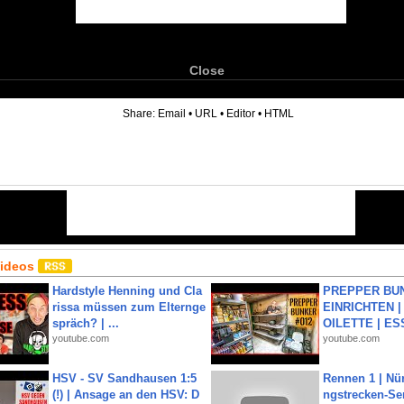
Close
6
Share:
Email
•
URL
•
Editor
•
HTML
Videos
Hardstyle Henning und Cla
PREPPER BUN
rissa müssen zum Elternge
EINRICHTEN |
spräch? | ...
OILETTE | ES
youtube.com
youtube.com
HSV - SV Sandhausen 1:5
Rennen 1 | Nü
(!) | Ansage an den HSV: D
ngstrecken-Se