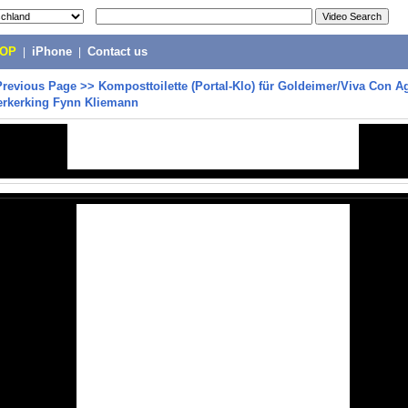
POP
|
iPhone
|
Contact us
Previous Page
>>
Komposttoilette (Portal-Klo) für Goldeimer/Viva Con 
erkerking Fynn Kliemann