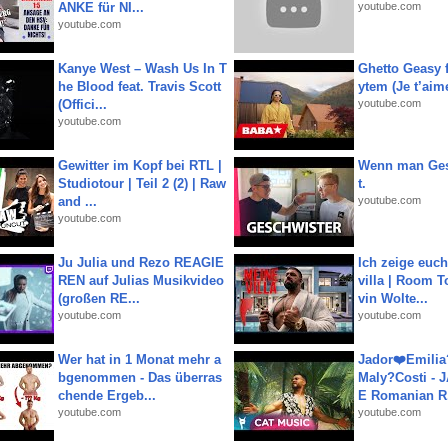
ANKE für NI...
youtube.com
youtube.com
Kanye West – Wash Us In T
Ghetto Geasy f
he Blood feat. Travis Scott
ytem (Je t’aim
(Offici...
youtube.com
youtube.com
Gewitter im Kopf bei RTL |
Wenn man Ges
Studiotour | Teil 2 (2) | Raw
t.
and ...
youtube.com
youtube.com
Ju Julia und Rezo REAGIE
Ich zeige euc
REN auf Julias Musikvideo
villa | Room T
(großen RE...
vin Wolte...
youtube.com
youtube.com
Wer hat in 1 Monat mehr a
Jador❤️Emili
bgenommen - Das überras
Maly?Costi - 
chende Ergeb...
E Romanian R.
youtube.com
youtube.com