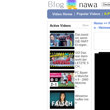
Video Home
|
Popular Videos
|
K-
Home
>>
Active Videos
More
n - Heimw
Das passi
ert, wenn
DIE PART
EI regier...
SO! Das
war dann
wohl der
LETZTE S
CH...
FC Bayer
n Münche
n II - 1860
Münche
n...
Wissensc
haftler irre
n