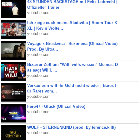
48 STUNDEN BACKSTAGE mit Felix Lobrecht |
Offizieller Trailer
youtube.com
Ich zeige euch meine Stadtvilla | Room Tour X
XL | Kevin Wolte...
youtube.com
Voyage x Breskvica - Bezimena (Official Video)
Prod. By Ultra...
youtube.com
Bizarrer Zoff um "Willi wills wissen"-Memes. D
as sagt Willi. ...
youtube.com
Verkäuferin will ihr Geld nicht wieder | Bares f
ür Rares vom...
youtube.com
Fero47 - Glück (Official Video)
youtube.com
WOLF - STERNENKIND (prod. by terence.killt)
youtube.com