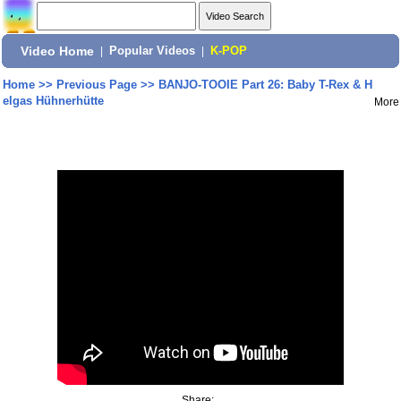
Video Home
|
Popular Videos
|
K-POP
Home
>>
Previous Page
>>
BANJO-TOOIE Part 26: Baby T-Rex & H
elgas Hühnerhütte
More
Share: