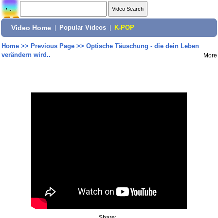
Video Home
|
Popular Videos
|
K-POP
Home
>>
Previous Page
>>
Optische Täuschung - die dein Leben
verändern wird..
More
Share: