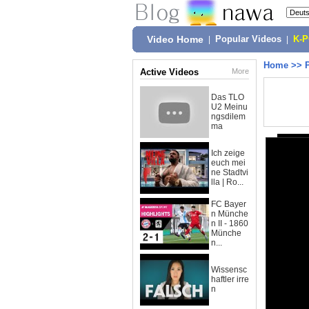
Video Home
|
Popular Videos
|
K-
Home
>>
Active Videos
More
Das TLO
U2 Meinu
ngsdilem
ma
Ich zeige
euch mei
ne Stadtvi
lla | Ro...
FC Bayer
n Münche
n II - 1860
Münche
n...
Wissensc
haftler irre
n