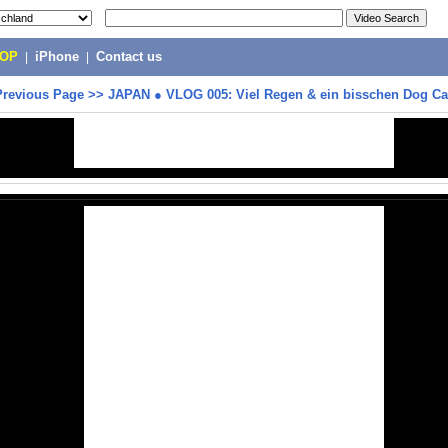
POP
|
iPhone
|
Contact us
Previous Page
>>
JAPAN ● VLOG 005: Viel Regen & ein bisschen Dog Ca