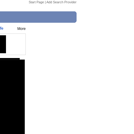
Start Page
|
Add Search Provider
fe
More