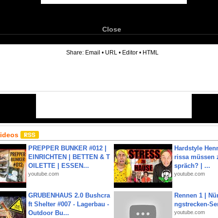
Close
6
Share:
Email
•
URL
•
Editor
•
HTML
Videos
PREPPER BUNKER #012 |
Hardstyle Hen
EINRICHTEN | BETTEN & T
rissa müssen 
OILETTE | ESSEN...
spräch? | ...
youtube.com
youtube.com
GRUBENHAUS 2.0 Bushcra
Rennen 1 | Nü
ft Shelter #007 - Lagerbau -
ngstrecken-Se
Outdoor Bu...
youtube.com