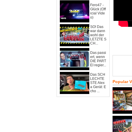
Fero47 -
Glück (Off
icial Vide
o)
SO! Das
war dann
wohl der
LETZTE S
CH...
Das passi
ert, wenn
DIE PART
EI regier...
Das SCH
LECHTE
Popular 
STE Alex
a Gerät: E
cho ...