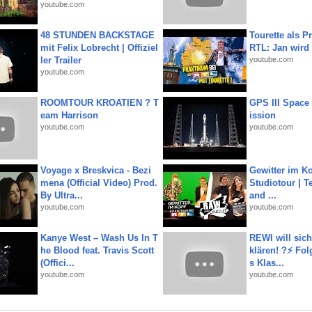
youtube.com
48 STUNDEN BACKSTAGE
Tourette als Pr
mit Felix Lobrecht | Offiziel
RTL: Jan wird
ler Trailer
youtube.com
youtube.com
ROOMTOUR KROATIEN ? T
GPS III Space
eam Harrison
ission
youtube.com
youtube.com
Voyage x Breskvica - Bezi
Gewitter im Ko
mena (Official Video) Prod.
Studiotour | Te
By Ultra...
and ...
youtube.com
youtube.com
Kanye West – Wash Us In T
REWI will si
he Blood feat. Travis Scott
klären! ?⚡️ Fol
(Offici...
s Klas...
youtube.com
youtube.com