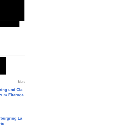
More
ning und Cla
zum Elternge
rburgring La
rie