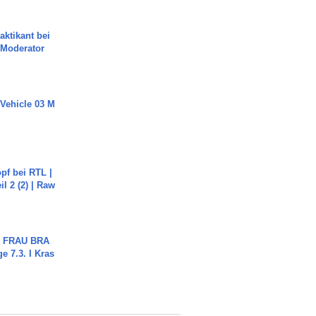
aktikant bei
 Moderator
 Vehicle 03 M
pf bei RTL |
il 2 (2) | Raw
ch FRAU BRA
ge 7.3. I Kras