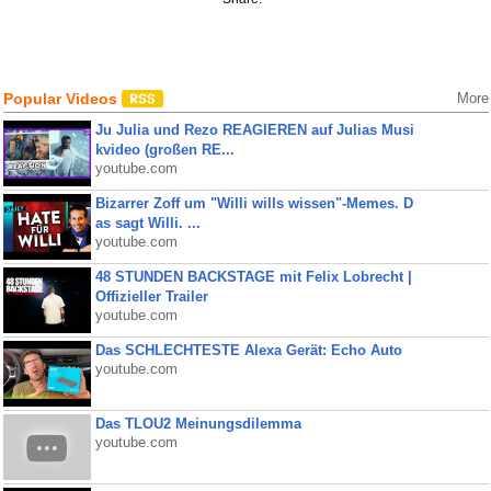
Popular Videos
More
Ju Julia und Rezo REAGIEREN auf Julias Musi
kvideo (großen RE...
youtube.com
Bizarrer Zoff um "Willi wills wissen"-Memes. D
as sagt Willi. ...
youtube.com
48 STUNDEN BACKSTAGE mit Felix Lobrecht |
Offizieller Trailer
youtube.com
Das SCHLECHTESTE Alexa Gerät: Echo Auto
youtube.com
Das TLOU2 Meinungsdilemma
youtube.com