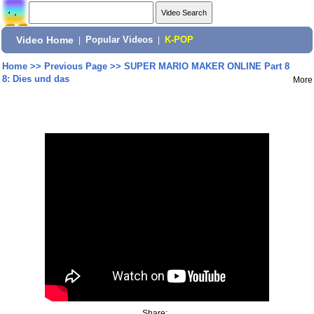
Video Home
|
Popular Videos
|
K-POP
Home
>>
Previous Page
>>
SUPER MARIO MAKER ONLINE Part 8
8: Dies und das
More
Share: