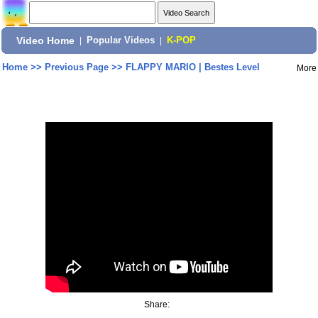
Video Home
|
Popular Videos
|
K-POP
Home
>>
Previous Page
>>
FLAPPY MARIO | Bestes Level
More
Share: