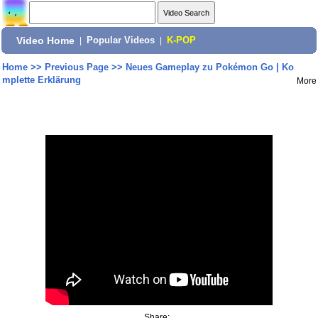
Video Home
|
Popular Videos
|
K-POP
Home
>>
Previous Page
>>
Neues Gameplay zu Pokémon Go | Ko
mplette Erklärung
More
Share: