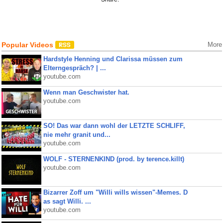
Popular Videos
More
Hardstyle Henning und Clarissa müssen zum
Elterngespräch? | ...
youtube.com
Wenn man Geschwister hat.
youtube.com
SO! Das war dann wohl der LETZTE SCHLIFF,
nie mehr granit und...
youtube.com
WOLF - STERNENKIND (prod. by terence.killt)
youtube.com
Bizarrer Zoff um "Willi wills wissen"-Memes. D
as sagt Willi. ...
youtube.com