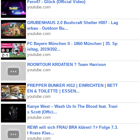
Fero47 - Glück (Official Video)
youtube.com
GRUBENHAUS 2.0 Bushcraft Shelter #007 - Lag
erbau - Outdoor Bu...
youtube.com
FC Bayern München II - 1860 München | 35. Sp
ieltag, 2019/202...
youtube.com
ROOMTOUR KROATIEN ? Team Harrison
youtube.com
PREPPER BUNKER #012 | EINRICHTEN | BETT
EN & TOILETTE | ESSEN...
youtube.com
Kanye West – Wash Us In The Blood feat. Travi
s Scott (Offici...
youtube.com
REWI will sich FRAU BRA klären! ?⚡️ Folge 7.3.
I Krass Klas...
youtube.com