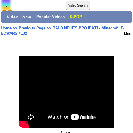
Video Home
|
Popular Videos
|
K-POP
Home
>>
Previous Page
>>
BALD NEUES PROJEKT! - Minecraft: B
EDWARS #132
More
Share: