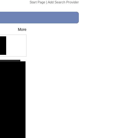
Start Page
|
Add Search Provider
More