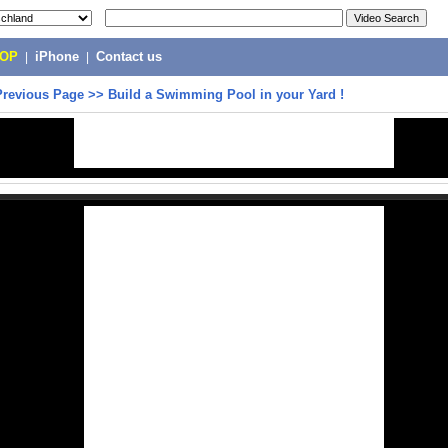
POP
|
iPhone
|
Contact us
Previous Page
>>
Build a Swimming Pool in your Yard !