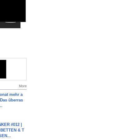
More
Monat mehr a
Das überras
..
KER #012 |
 BETTEN & T
SEN...