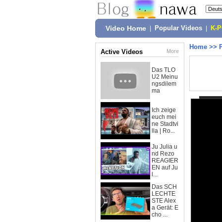
Video Home
|
Popular Videos
|
K-
Home
>>
Active Videos
More
Das TLO
U2 Meinu
ngsdilem
ma
Ich zeige
euch mei
ne Stadtvi
lla | Ro...
Ju Julia u
nd Rezo
REAGIER
EN auf Ju
l...
Das SCH
LECHTE
STE Alex
a Gerät: E
cho ...