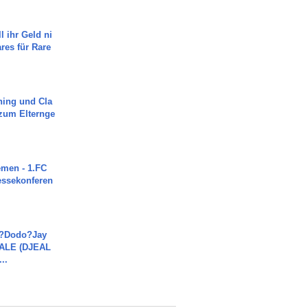
l ihr Geld ni
ares für Rare
ning und Cla
zum Elternge
men - 1.FC
ressekonferen
a?Dodo?Jay
JALE (DJEAL
..