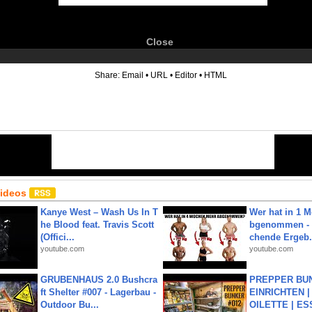
Close
6
Share:
Email
•
URL
•
Editor
•
HTML
Videos
Kanye West – Wash Us In T
Wer hat in 1 
he Blood feat. Travis Scott
bgenommen - 
(Offici...
chende Ergeb.
youtube.com
youtube.com
GRUBENHAUS 2.0 Bushcra
PREPPER BUN
ft Shelter #007 - Lagerbau -
EINRICHTEN |
Outdoor Bu...
OILETTE | ES