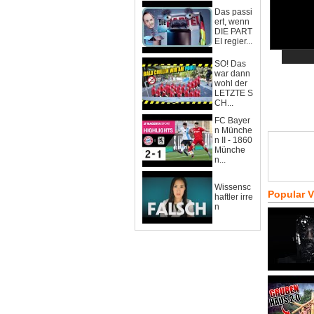
Das passi
ert, wenn
DIE PART
EI regier...
SO! Das
war dann
wohl der
LETZTE S
CH...
FC Bayer
n Münche
n II - 1860
Münche
n...
Wissensc
Popular 
haftler irre
n