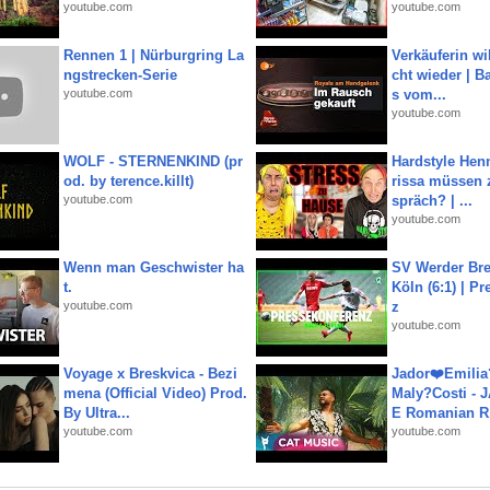
youtube.com
youtube.com
Rennen 1 | Nürburgring La
Verkäuferin wil
ngstrecken-Serie
cht wieder | B
youtube.com
s vom...
youtube.com
WOLF - STERNENKIND (pr
Hardstyle Hen
od. by terence.killt)
rissa müssen 
youtube.com
spräch? | ...
youtube.com
Wenn man Geschwister ha
SV Werder Bre
t.
Köln (6:1) | P
youtube.com
z
youtube.com
Voyage x Breskvica - Bezi
Jador❤️Emili
mena (Official Video) Prod.
Maly?Costi - 
By Ultra...
E Romanian R.
youtube.com
youtube.com