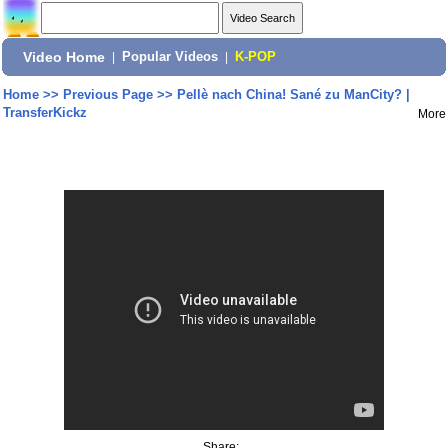
Video Home
|
Popular Videos
|
K-POP
Home
>>
Previous Page
>>
Pellè nach China! Sané zu ManCity? |
TransferKickz
More
Share: