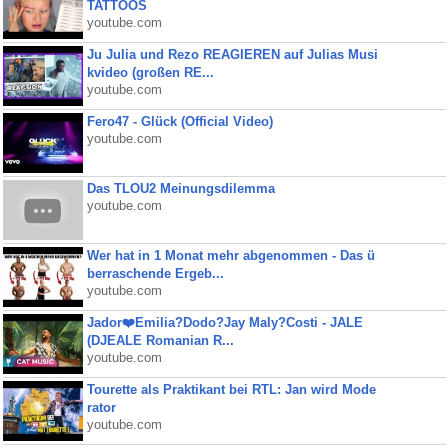
TATTOOS
youtube.com
Ju Julia und Rezo REAGIEREN auf Julias Musi
kvideo (großen RE...
youtube.com
Fero47 - Glück (Official Video)
youtube.com
Das TLOU2 Meinungsdilemma
youtube.com
Wer hat in 1 Monat mehr abgenommen - Das ü
berraschende Ergeb...
youtube.com
Jador❤️Emilia?Dodo?Jay Maly?Costi - JALE
(DJEALE Romanian R...
youtube.com
Tourette als Praktikant bei RTL: Jan wird Mode
rator
youtube.com