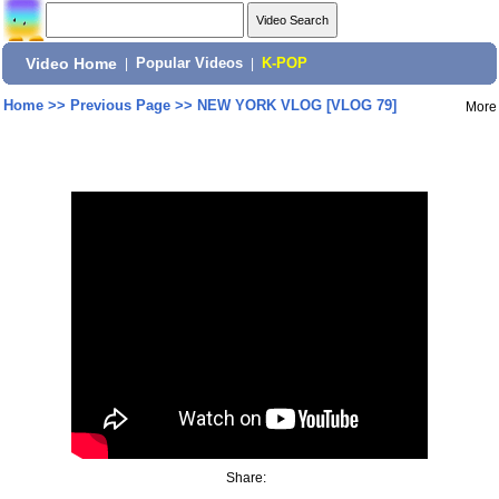
Video Home
|
Popular Videos
|
K-POP
Home
>>
Previous Page
>>
NEW YORK VLOG [VLOG 79]
More
Share: