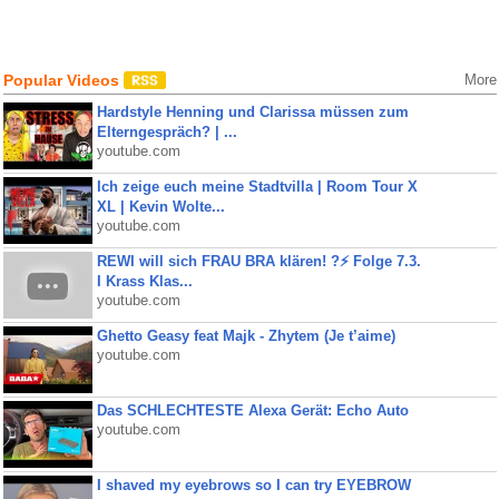
Popular Videos
More
Hardstyle Henning und Clarissa müssen zum
Elterngespräch? | ...
youtube.com
Ich zeige euch meine Stadtvilla | Room Tour X
XL | Kevin Wolte...
youtube.com
REWI will sich FRAU BRA klären! ?⚡️ Folge 7.3.
I Krass Klas...
youtube.com
Ghetto Geasy feat Majk - Zhytem (Je t’aime)
youtube.com
Das SCHLECHTESTE Alexa Gerät: Echo Auto
youtube.com
I shaved my eyebrows so I can try EYEBROW