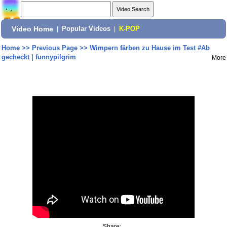
Video Home
|
Popular Videos
|
K-POP
Home
>>
Previous Page
>>
Wimpern färben zu Hause im Test #Ab
gecheckt | funnypilgrim
More
Share: