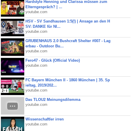
Hardstyle Henning und Clarissa müssen zum
Elterngespräch? | ...
youtube.com
HSV - SV Sandhausen 1:5(!) | Ansage an den H
SV: DANKE für NI...
youtube.com
GRUBENHAUS 2.0 Bushcraft Shelter #007 - Lag
erbau - Outdoor Bu...
youtube.com
Fero47 - Glück (Official Video)
youtube.com
FC Bayern München II - 1860 München | 35. Sp
ieltag, 2019/202...
youtube.com
Das TLOU2 Meinungsdilemma
youtube.com
Wissenschaftler irren
youtube.com