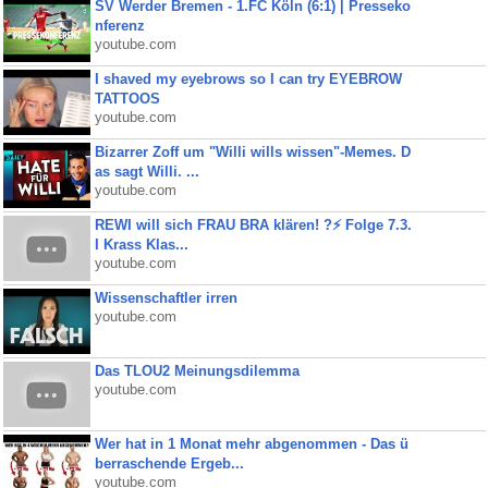
SV Werder Bremen - 1.FC Köln (6:1) | Presseko
nferenz
youtube.com
I shaved my eyebrows so I can try EYEBROW
TATTOOS
youtube.com
Bizarrer Zoff um "Willi wills wissen"-Memes. D
as sagt Willi. ...
youtube.com
REWI will sich FRAU BRA klären! ?⚡️ Folge 7.3.
I Krass Klas...
youtube.com
Wissenschaftler irren
youtube.com
Das TLOU2 Meinungsdilemma
youtube.com
Wer hat in 1 Monat mehr abgenommen - Das ü
berraschende Ergeb...
youtube.com