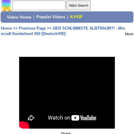
Video Home
|
Popular Videos
|
K-POP
Home
>>
Previous Page
>>
DER SCHLIMMSTE ALBTRAUM?! - Min
ecraft Kunterbunt #60 [Deutsch/HD]
More
Share: