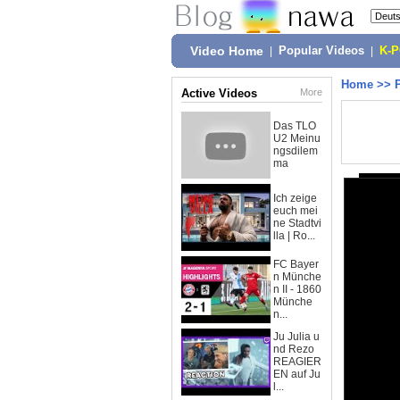
Video Home
|
Popular Videos
|
K-
Home
>>
Active Videos
More
Das TLO
U2 Meinu
ngsdilem
ma
Ich zeige
euch mei
ne Stadtvi
lla | Ro...
FC Bayer
n Münche
n II - 1860
Münche
n...
Ju Julia u
nd Rezo
REAGIER
EN auf Ju
l...