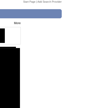
Start Page
|
Add Search Provider
More