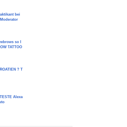
aktikant bei
 Moderator
yebrows so I
BROW TATTOO
OATIEN ? T
TESTE Alexa
uto