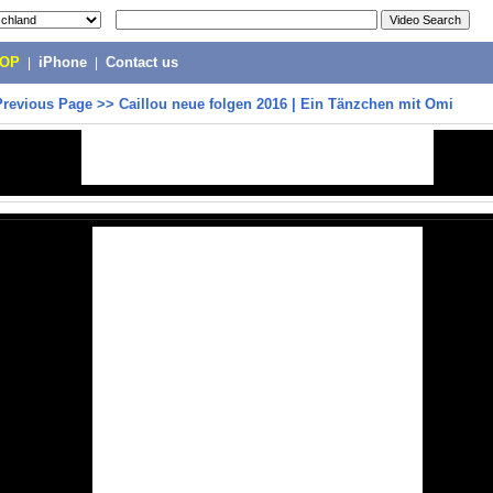
POP
|
iPhone
|
Contact us
Previous Page
>>
Caillou neue folgen 2016 | Ein Tänzchen mit Omi