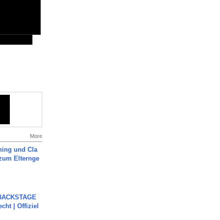
More
ning und Cla
zum Elternge
 BACKSTAGE
cht | Offiziel