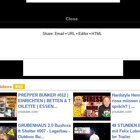
Close
6
Share:
Email
•
URL
•
Editor
•
HTML
Videos
PREPPER BUNKER #012 |
Hardstyle Hen
EINRICHTEN | BETTEN & T
rissa müssen 
OILETTE | ESSEN...
spräch? | ...
youtube.com
youtube.com
GRUBENHAUS 2.0 Bushcra
48 STUNDEN
ft Shelter #007 - Lagerbau -
mit Felix Lobre
Outdoor Bu...
ler Trailer