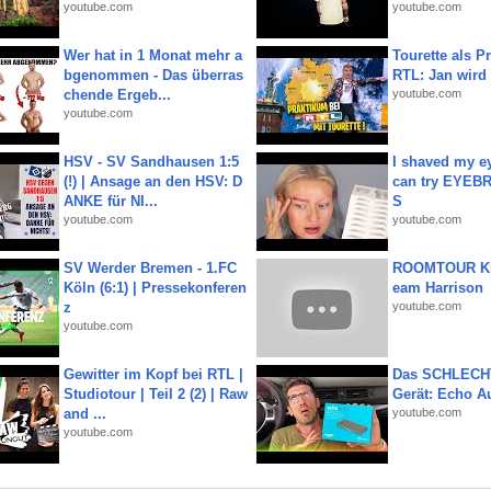
youtube.com
youtube.com
Wer hat in 1 Monat mehr a
Tourette als Pr
bgenommen - Das überras
RTL: Jan wird
chende Ergeb...
youtube.com
youtube.com
HSV - SV Sandhausen 1:5
I shaved my e
(!) | Ansage an den HSV: D
can try EYE
ANKE für NI...
S
youtube.com
youtube.com
SV Werder Bremen - 1.FC
ROOMTOUR KR
Köln (6:1) | Pressekonferen
eam Harrison
z
youtube.com
youtube.com
Gewitter im Kopf bei RTL |
Das SCHLECH
Studiotour | Teil 2 (2) | Raw
Gerät: Echo A
and ...
youtube.com
youtube.com