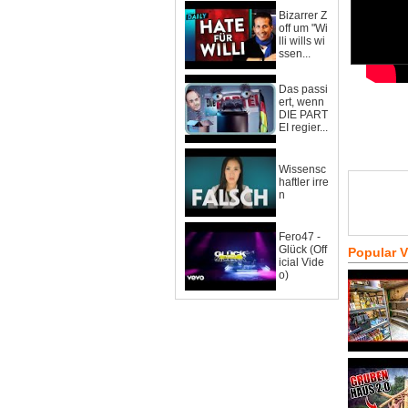
Bizarrer Z
off um "Wi
lli wills wi
ssen...
Das passi
ert, wenn
DIE PART
EI regier...
Wissensc
haftler irre
n
Fero47 -
Glück (Off
Popular 
icial Vide
o)