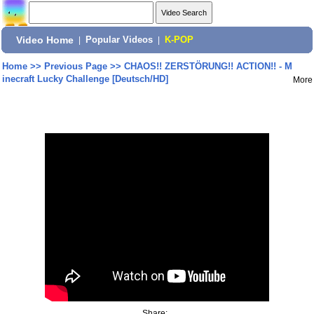
Video Home
|
Popular Videos
|
K-POP
Home
>>
Previous Page
>>
CHAOS!! ZERSTÖRUNG!! ACTION!! - M
inecraft Lucky Challenge [Deutsch/HD]
More
Share: