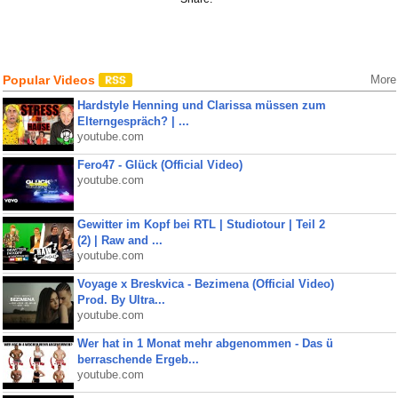
Popular Videos
More
Hardstyle Henning und Clarissa müssen zum
Elterngespräch? | ...
youtube.com
Fero47 - Glück (Official Video)
youtube.com
Gewitter im Kopf bei RTL | Studiotour | Teil 2
(2) | Raw and ...
youtube.com
Voyage x Breskvica - Bezimena (Official Video)
Prod. By Ultra...
youtube.com
Wer hat in 1 Monat mehr abgenommen - Das ü
berraschende Ergeb...
youtube.com