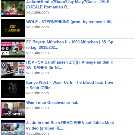
Jador❤️Emilia?Dodo?Jay Maly?Costi - JALE
(DJEALE Romanian R...
youtube.com
WOLF - STERNENKIND (prod. by terence.killt)
youtube.com
FC Bayern München II - 1860 München | 35. Sp
ieltag, 2019/202...
youtube.com
HSV - SV Sandhausen 1:5(!) | Ansage an den H
SV: DANKE für NI...
youtube.com
Kanye West – Wash Us In The Blood feat. Travi
s Scott (Offici...
youtube.com
Wenn man Geschwister hat.
youtube.com
Ju Julia und Rezo REAGIEREN auf Julias Musi
kvideo (großen RE...
youtube.com