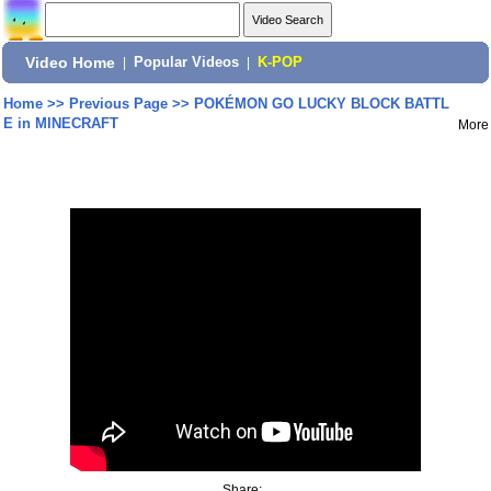
Video Home
|
Popular Videos
|
K-POP
Home
>>
Previous Page
>>
POKÉMON GO LUCKY BLOCK BATTL
E in MINECRAFT
More
Share: