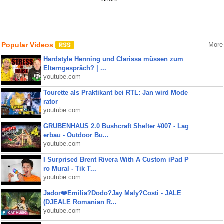
Popular Videos
More
Hardstyle Henning und Clarissa müssen zum
Elterngespräch? | ...
youtube.com
Tourette als Praktikant bei RTL: Jan wird Mode
rator
youtube.com
GRUBENHAUS 2.0 Bushcraft Shelter #007 - Lag
erbau - Outdoor Bu...
youtube.com
I Surprised Brent Rivera With A Custom iPad P
ro Mural - Tik T...
youtube.com
Jador❤️Emilia?Dodo?Jay Maly?Costi - JALE
(DJEALE Romanian R...
youtube.com