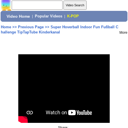
Video Home
|
Popular Videos
|
K-POP
Home
>>
Previous Page
>>
Super Hoverball Indoor Fun Fußball C
hallenge TipTapTube Kinderkanal
More
Share: