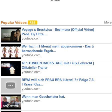
Popular Videos
More
Voyage x Breskvica - Bezimena (Official Video)
Prod. By Ultra...
youtube.com
Wer hat in 1 Monat mehr abgenommen - Das ü
berraschende Ergeb...
youtube.com
48 STUNDEN BACKSTAGE mit Felix Lobrecht |
Offizieller Trailer
youtube.com
REWI will sich FRAU BRA klären! ?⚡️ Folge 7.3.
I Krass Klas...
youtube.com
Wenn man Geschwister hat.
youtube.com