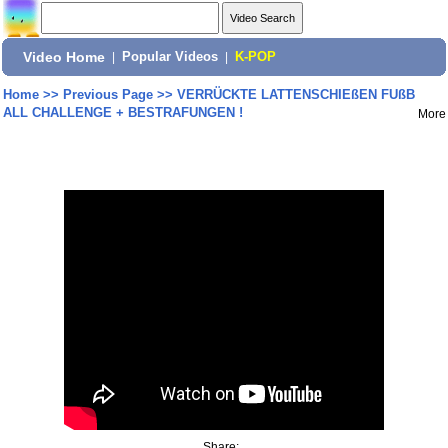
Video Home
|
Popular Videos
|
K-POP
Home
>>
Previous Page
>>
VERRÜCKTE LATTENSCHIEßEN FUßB
ALL CHALLENGE + BESTRAFUNGEN !
More
Share: