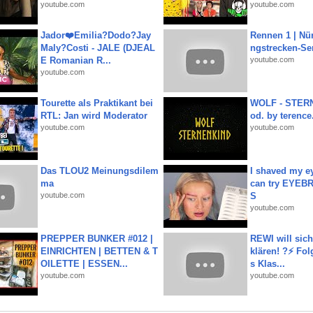
youtube.com
youtube.com
Jador❤️Emilia?Dodo?Jay
Rennen 1 | Nü
Maly?Costi - JALE (DJEAL
ngstrecken-Se
E Romanian R...
youtube.com
youtube.com
Tourette als Praktikant bei
WOLF - STERN
RTL: Jan wird Moderator
od. by terence.
youtube.com
youtube.com
Das TLOU2 Meinungsdilem
I shaved my e
ma
can try EYE
youtube.com
S
youtube.com
PREPPER BUNKER #012 |
REWI will si
EINRICHTEN | BETTEN & T
klären! ?⚡️ Fol
OILETTE | ESSEN...
s Klas...
youtube.com
youtube.com