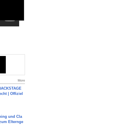
More
 BACKSTAGE
cht | Offiziel
ning und Cla
zum Elternge