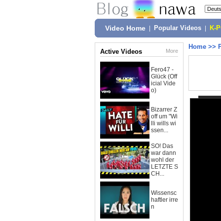
Video Home
|
Popular Videos
|
K-
Home
>>
Active Videos
More
Fero47 -
Glück (Off
icial Vide
o)
Bizarrer Z
off um "Wi
lli wills wi
ssen...
SO! Das
war dann
wohl der
LETZTE S
CH...
Wissensc
haftler irre
n