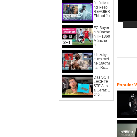
Ju Julia u
nd Rezo
REAGIER
EN auf Ju
l...
FC Bayer
n Münche
n II - 1860
Münche
n...
Ich zeige
euch mei
ne Stadtvi
lla | Ro...
Das SCH
LECHTE
Popular 
STE Alex
a Gerät: E
cho ...