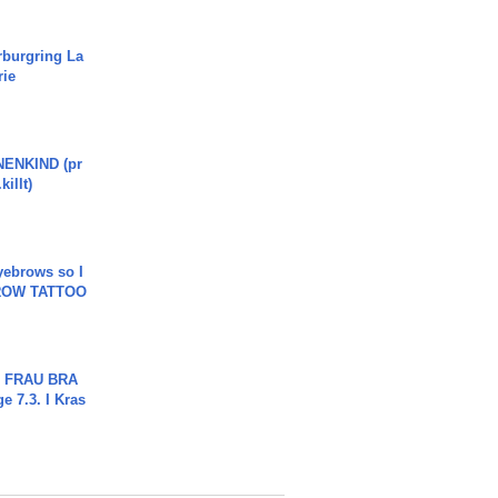
rburgring La
rie
ENKIND (pr
killt)
yebrows so I
BROW TATTOO
ch FRAU BRA
ge 7.3. I Kras