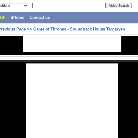
POP
|
iPhone
|
Contact us
Previous Page
>>
Game of Thrones - Soundtrack House Targaryen