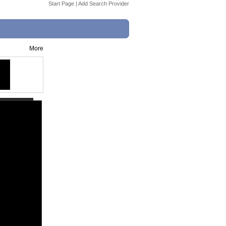
Start Page
|
Add Search Provider
More