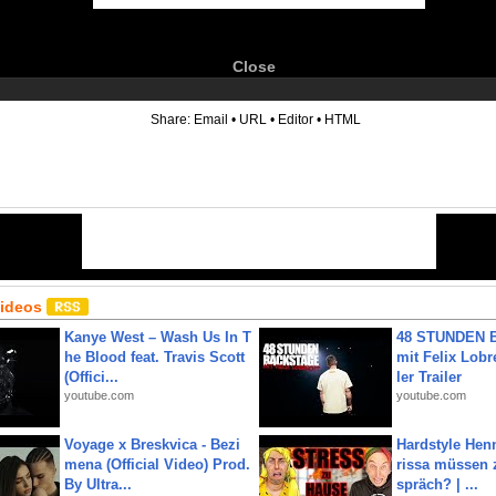
Close
6
Share:
Email
•
URL
•
Editor
•
HTML
Videos
Kanye West – Wash Us In T
48 STUNDEN
he Blood feat. Travis Scott
mit Felix Lobre
(Offici...
ler Trailer
youtube.com
youtube.com
Voyage x Breskvica - Bezi
Hardstyle Hen
mena (Official Video) Prod.
rissa müssen 
By Ultra...
spräch? | ...