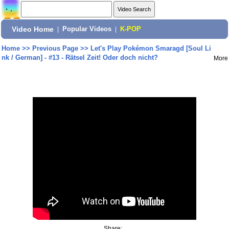
Video Home
|
Popular Videos
|
K-POP
Home
>>
Previous Page
>>
Let's Play Pokémon Smaragd [Soul Li
nk / German] - #13 - Rätsel Zeit! Oder doch nicht?
More
Share: