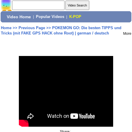
Video Home
|
Popular Videos
|
K-POP
Home
>>
Previous Page
>>
POKEMON GO: Die besten TIPPS und
Tricks (mit FAKE GPS HACK ohne Root) | german / deutsch
More
Share: